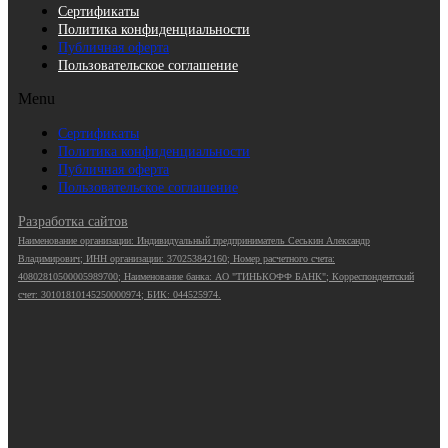
Сертификаты
Политика конфиденциальности
Публичная оферта
Пользовательское соглашение
Menu
Сертификаты
Политика конфиденциальности
Публичная оферта
Пользовательское соглашение
Разработка сайтов
Наименование организации: Индивидуальный предприниматель Сеськин Александр
Владимирович; ИНН организации: 370253842160; Номер расчетного счета:
40802810500005989700; Наименование банка: АО "ТИНЬКОФФ БАНК"; Корреспондентский
счет: 30101810145250000974; БИК: 044525974.