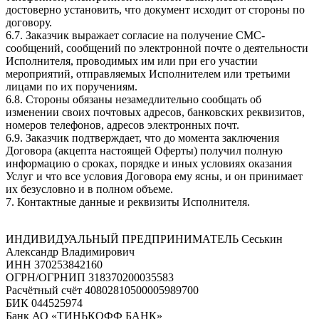
достоверно установить, что документ исходит от стороны по
договору.
6.7. Заказчик выражает согласие на получение СМС-
сообщений, сообщений по электронной почте о деятельности
Исполнителя, проводимых им или при его участии
мероприятий, отправляемых Исполнителем или третьими
лицами по их поручениям.
6.8. Стороны обязаны незамедлительно сообщать об
изменении своих почтовых адресов, банковских реквизитов,
номеров телефонов, адресов электронных почт.
6.9. Заказчик подтверждает, что до момента заключения
Договора (акцепта настоящей Оферты) получил полную
информацию о сроках, порядке и иных условиях оказания
Услуг и что все условия Договора ему ясны, и он принимает
их безусловно и в полном объеме.
7. Контактные данные и реквизиты Исполнителя.
ИНДИВИДУАЛЬНЫЙ ПРЕДПРИНИМАТЕЛЬ Сеськин
Александр Владимирович
ИНН 370253842160
ОГРН/ОГРНИП 318370200035583
Расчётный счёт 40802810500005989700
БИК 044525974
Банк АО «ТИНЬКОФФ БАНК»