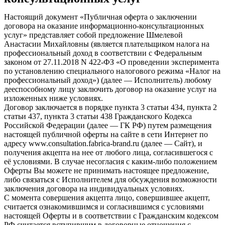
Настоящий документ «Публичная оферта о заключении
договора на оказание информационно-консультационных
услуг» представляет собой предложение Шмелевой
Анастасии Михайловны (является плательщиком налога на
профессиональный доход в соответствии с Федеральным
законом от 27.11.2018 N 422-ФЗ «О проведении эксперимента
по установлению специального налогового режима «Налог на
профессиональный доход») (далее — Исполнитель) любому
дееспособному лицу заключить договор на оказание услуг на
изложенных ниже условиях.
Договор заключается в порядке пункта 3 статьи 434, пункта 2
статьи 437, пункта 3 статьи 438 Гражданского Кодекса
Российской Федерации (далее — ГК РФ) путем размещения
настоящей публичной оферты на сайте в сети Интернет по
адресу www.consultation.fabrica-brand.ru (далее — Сайт), и
получения акцепта на нее от любого лица, согласившегося с
её условиями. В случае несогласия с каким-либо положением
Оферты Вы можете не принимать настоящее предложение,
либо связаться с Исполнителем для обсуждения возможности
заключения договора на индивидуальных условиях.
С момента совершения акцепта лицо, совершившее акцепт,
считается ознакомившимся и согласившимся с условиями
настоящей Оферты и в соответствии с Гражданским кодексом
РФ считается вступившим в договорные отношения с