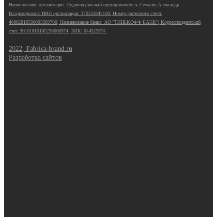
Наименование организации: Индивидуальный предприниматель Сеськин Александр
Владимирович; ИНН организации: 370253842160; Номер расчетного счета:
40802810500005989700; Наименование банка: АО "ТИНЬКОФФ БАНК"; Корреспондентский
счет: 30101810145250000974; БИК: 044525974.
2022, Fabrica-brand.ru
Разработка сайтов